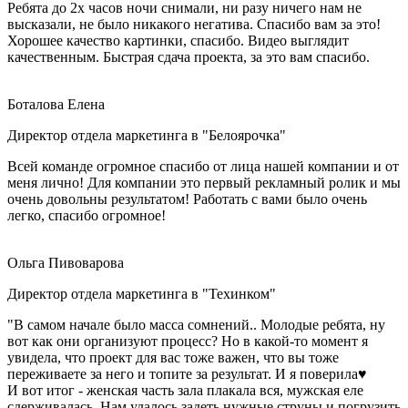
Ребята до 2х часов ночи снимали, ни разу ничего нам не
высказали, не было никакого негатива. Спасибо вам за это!
Хорошее качество картинки, спасибо. Видео выглядит
качественным. Быстрая сдача проекта, за это вам спасибо.
Боталова Елена
Директор отдела маркетинга в "Белоярочка"
Всей команде огромное спасибо от лица нашей компании и от
меня лично! Для компании это первый рекламный ролик и мы
очень довольны результатом! Работать с вами было очень
легко, спасибо огромное!
Ольга Пивоварова
Директор отдела маркетинга в "Техинком"
"В самом начале было масса сомнений.. Молодые ребята, ну
вот как они организуют процесс? Но в какой-то момент я
увидела, что проект для вас тоже важен, что вы тоже
переживаете за него и топите за результат. И я поверила♥️
И вот итог - женская часть зала плакала вся, мужская еле
сдерживалась. Нам удалось задеть нужные струны и погрузить