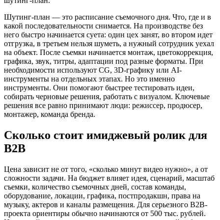
шутинг-план.
Шутинг-план — это расписание съемочного дня. Что, где и в
какой последовательности снимается. На производстве без
него быстро начинается суета: один цех занят, во втором идет
отгрузка, в третьем нельзя шуметь, а нужный сотрудник уехал
на объект. После съемки начинается монтаж, цветокоррекция,
графика, звук, титры, адаптации под разные форматы. При
необходимости используют CG, 3D-графику или AI-
инструменты на отдельных этапах. Но это именно
инструменты. Они помогают быстрее тестировать идеи,
собирать черновые решения, работать с визуалом. Ключевые
решения все равно принимают люди: режиссер, продюсер,
монтажер, команда бренда.
Сколько стоит имиджевый ролик для
B2B
Цена зависит не от того, «сколько минут видео нужно», а от
сложности задачи. На бюджет влияет идея, сценарий, масштаб
съемки, количество съемочных дней, состав команды,
оборудование, локации, графика, постпродакшн, права на
музыку, актеров и каналы размещения. Для серьезного B2B-
проекта ориентиры обычно начинаются от 500 тыс. рублей.