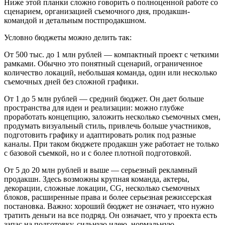
Ниже этой планки сложно говорить о полноценной работе со
сценарием, организацией съемочного дня, продакшн-
командой и детальным постпродакшном.
Условно бюджеты можно делить так:
От 500 тыс. до 1 млн рублей — компактный проект с четкими
рамками. Обычно это понятный сценарий, ограниченное
количество локаций, небольшая команда, один или несколько
съемочных дней без сложной графики.
От 1 до 5 млн рублей — средний бюджет. Он дает больше
пространства для идеи и реализации: можно глубже
проработать концепцию, заложить несколько съемочных смен,
продумать визуальный стиль, привлечь больше участников,
подготовить графику и адаптировать ролик под разные
каналы. При таком бюджете продакшн уже работает не только
с базовой съемкой, но и с более плотной подготовкой.
От 5 до 20 млн рублей и выше — серьезный рекламный
продакшн. Здесь возможны крупная команда, актеры,
декорации, сложные локации, CG, несколько съемочных
блоков, расширенные права и более серьезная режиссерская
постановка. Важно: хороший бюджет не означает, что нужно
тратить деньги на все подряд. Он означает, что у проекта есть
запас на подготовку, сильную идею, нормальную