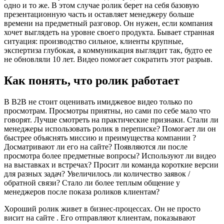
одно и то же. В этом случае ролик берет на себя базовую
презентационную часть и оставляет менеджеру больше
времени на предметный разговор. Он нужен, если компания
хочет выглядеть на уровне своего продукта. Бывает странная
ситуация: производство сильное, клиенты крупные,
экспертиза глубокая, а коммуникация выглядит так, будто ее
не обновляли 10 лет. Видео помогает сократить этот разрыв.
Как понять, что ролик работает
В B2B не стоит оценивать имиджевое видео только по
просмотрам. Просмотры приятны, но сами по себе мало что
говорят. Лучше смотреть на практические признаки. Стали ли
менеджеры использовать ролик в переписке? Помогает ли он
быстрее объяснять миссию и преимущества компании ?
Досматривают ли его на сайте? Появляются ли после
просмотра более предметные вопросы? Используют ли видео
на выставках и встречах? Просит ли команда короткие версии
для разных задач? Увеличилось ли количество заявок /
обратной связи? Стало ли более теплым общение у
менеджеров после показа роликов клиентам?
Хороший ролик живет в бизнес-процессах. Он не просто
висит на сайте . Его отправляют клиентам, показывают