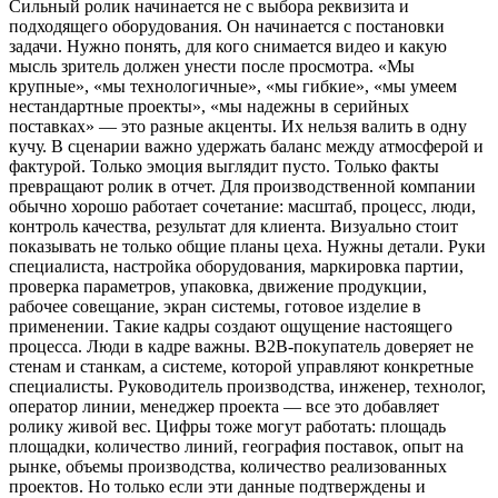
Сильный ролик начинается не с выбора реквизита и
подходящего оборудования. Он начинается с постановки
задачи. Нужно понять, для кого снимается видео и какую
мысль зритель должен унести после просмотра. «Мы
крупные», «мы технологичные», «мы гибкие», «мы умеем
нестандартные проекты», «мы надежны в серийных
поставках» — это разные акценты. Их нельзя валить в одну
кучу. В сценарии важно удержать баланс между атмосферой и
фактурой. Только эмоция выглядит пусто. Только факты
превращают ролик в отчет. Для производственной компании
обычно хорошо работает сочетание: масштаб, процесс, люди,
контроль качества, результат для клиента. Визуально стоит
показывать не только общие планы цеха. Нужны детали. Руки
специалиста, настройка оборудования, маркировка партии,
проверка параметров, упаковка, движение продукции,
рабочее совещание, экран системы, готовое изделие в
применении. Такие кадры создают ощущение настоящего
процесса. Люди в кадре важны. B2B-покупатель доверяет не
стенам и станкам, а системе, которой управляют конкретные
специалисты. Руководитель производства, инженер, технолог,
оператор линии, менеджер проекта — все это добавляет
ролику живой вес. Цифры тоже могут работать: площадь
площадки, количество линий, география поставок, опыт на
рынке, объемы производства, количество реализованных
проектов. Но только если эти данные подтверждены и