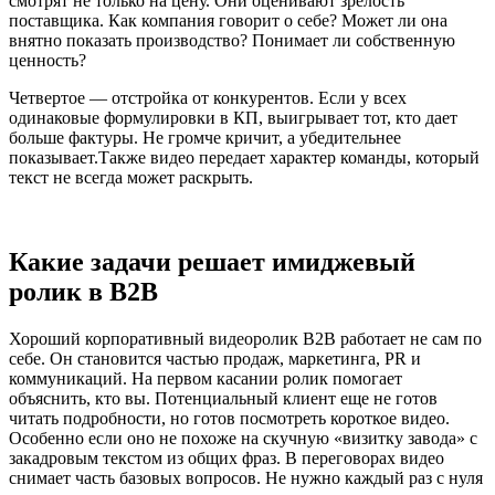
смотрят не только на цену. Они оценивают зрелость
поставщика. Как компания говорит о себе? Может ли она
внятно показать производство? Понимает ли собственную
ценность?
Четвертое — отстройка от конкурентов. Если у всех
одинаковые формулировки в КП, выигрывает тот, кто дает
больше фактуры. Не громче кричит, а убедительнее
показывает.Также видео передает характер команды, который
текст не всегда может раскрыть.
Какие задачи решает имиджевый
ролик в B2B
Хороший корпоративный видеоролик B2B работает не сам по
себе. Он становится частью продаж, маркетинга, PR и
коммуникаций. На первом касании ролик помогает
объяснить, кто вы. Потенциальный клиент еще не готов
читать подробности, но готов посмотреть короткое видео.
Особенно если оно не похоже на скучную «визитку завода» с
закадровым текстом из общих фраз. В переговорах видео
снимает часть базовых вопросов. Не нужно каждый раз с нуля